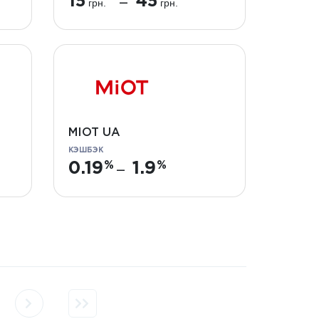
15
45
грн.
грн.
—
MIOT UA
КЭШБЭК
0.19
1.9
—