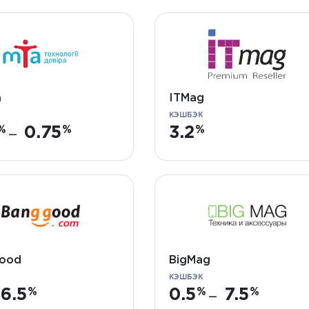
a
ITMag
КЭШБЭК
0.75
3.2
—
ood
BigMag
КЭШБЭК
6.5
0.5
7.5
—