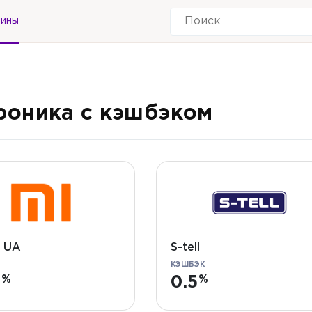
зины
роника с кэшбэком
i UA
S-tell
КЭШБЭК
7
0.5