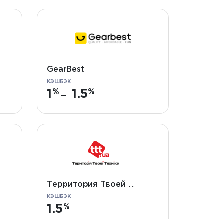
GearBest
КЭШБЭК
1
1.5
—
Территория Твоей Техники
КЭШБЭК
1.5