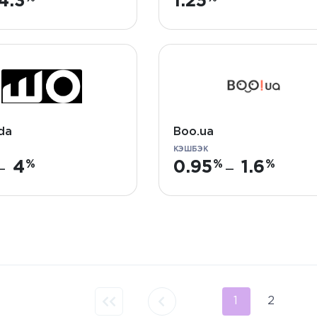
4.3
1.25
da
Boo.ua
КЭШБЭК
4
0.95
1.6
—
—
1
2